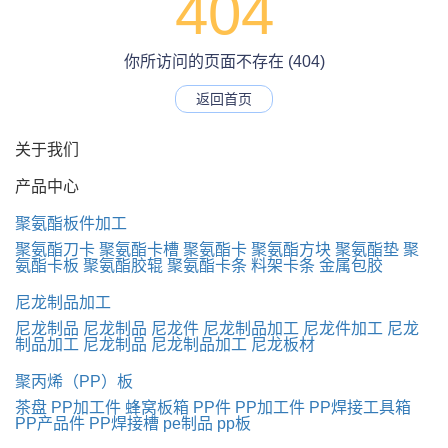
404
你所访问的页面不存在 (404)
返回首页
关于我们
产品中心
聚氨酯板件加工
聚氨酯刀卡
聚氨酯卡槽
聚氨酯卡
聚氨酯方块
聚氨酯垫
聚
氨酯卡板
聚氨酯胶辊
聚氨酯卡条
料架卡条
金属包胶
尼龙制品加工
尼龙制品
尼龙制品
尼龙件
尼龙制品加工
尼龙件加工
尼龙
制品加工
尼龙制品
尼龙制品加工
尼龙板材
聚丙烯（PP）板
茶盘
PP加工件
蜂窝板箱
PP件
PP加工件
PP焊接工具箱
PP产品件
PP焊接槽
pe制品
pp板