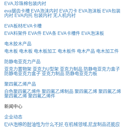
EVA,珍珠棉包装内衬
eva锯齿卡槽
EVA泡沫内衬
EVA刀卡
EVA泡沫板
EVA包装
内衬
EVA内托
包装内衬
无人机内衬
EVA板材/EVA卡槽
EVA料架件
EVA件
EVA条
EVA卡槽件
EVA泡沫板
电木胶木产品
电木板
电木板
电木板加工
电木板件
电木产品
电木加工件
防静电亚克力产品
亚克力置物架
亚克力U型架
亚克力制品
防静电亚克力盒子
防静电亚克力盒子
亚克力制品
防静电亚克力板
聚四氟乙烯产品
白色聚四氟乙烯件
聚四氟乙烯制品
聚四氟乙烯
聚四氟乙烯
聚四氟乙烯
聚四氟乙烯件
新闻中心
企业动态
EVA泡棉的耐油性为什么不好
在机械领域,尼龙制品还能应