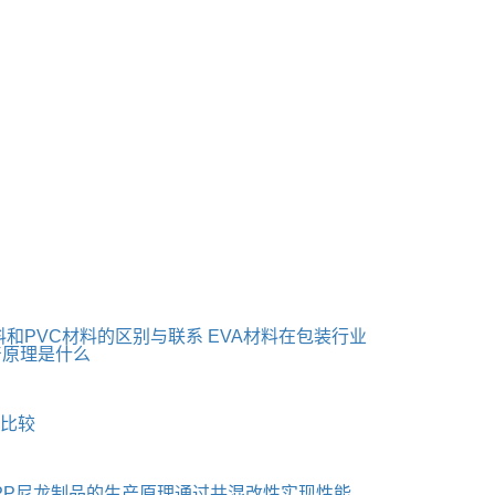
料和PVC材料的区别与联系
EVA材料在包装行业
产原理是什么
何比较
PP尼龙制品的生产原理通过共混改性实现性能...