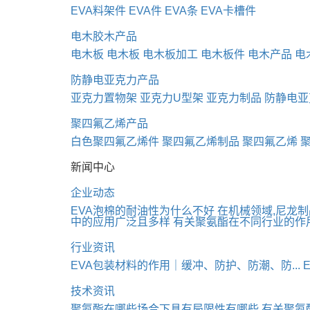
EVA料架件
EVA件
EVA条
EVA卡槽件
电木胶木产品
电木板
电木板
电木板加工
电木板件
电木产品
电
防静电亚克力产品
亚克力置物架
亚克力U型架
亚克力制品
防静电亚
聚四氟乙烯产品
白色聚四氟乙烯件
聚四氟乙烯制品
聚四氟乙烯
新闻中心
企业动态
EVA泡棉的耐油性为什么不好
在机械领域,尼龙
中的应用广泛且多样
有关聚氨酯在不同行业的作
行业资讯
EVA包装材料的作用｜缓冲、防护、防潮、防...
技术资讯
聚氨酯在哪些场合下具有局限性有哪些
有关聚氨