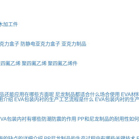
木加工件
克力盒子
防静电亚克力盒子
亚克力制品
聚四氟乙烯
聚四氟乙烯
聚四氟乙烯件
制品还能应用在哪些方面呢
尼龙制品都适合什么场合使用
EVA材
用介绍
EVA包装内衬的生产工艺流程是什么
EVA包装内衬的生
EVA包装内衬有哪些防潮防震的作用
PP和尼龙制品的耐用性如
酯的缺点的详细介绍
PP尼龙制品的生产过程中有哪些关键技术