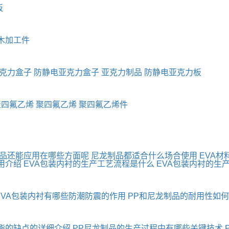
板
木加工件
克力盒子
防静电亚克力盒子
亚克力制品
防静电亚克力板
聚四氟乙烯
聚四氟乙烯
聚四氟乙烯件
制品还能应用在哪些方面呢
尼龙制品都适合什么场合使用
EVA材
用介绍
EVA包装内衬的生产工艺流程是什么
EVA包装内衬的生
EVA包装内衬有哪些防潮防震的作用
PP和尼龙制品的耐用性如
酯的缺点的详细介绍
PP尼龙制品的生产过程中有哪些关键技术