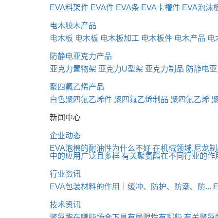
EVA料架件
EVA件
EVA条
EVA卡槽件
EVA泡沫
电木胶木产品
电木板
电木板
电木板加工
电木板件
电木产品
电
防静电亚克力产品
亚克力置物架
亚克力U型架
亚克力制品
防静电亚
聚四氟乙烯产品
白色聚四氟乙烯件
聚四氟乙烯制品
聚四氟乙烯
新闻中心
企业动态
EVA泡棉的耐油性为什么不好
在机械领域,尼龙
中的应用广泛且多样
有关聚氨酯在不同行业的作
行业资讯
EVA包装材料的作用｜缓冲、防护、防潮、防...
技术资讯
聚氨酯在哪些场合下具有局限性有哪些
有关聚氨