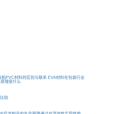
料和PVC材料的区别与联系
EVA材料在包装行业
产原理是什么
何比较
PP尼龙制品的生产原理通过共混改性实现性能...