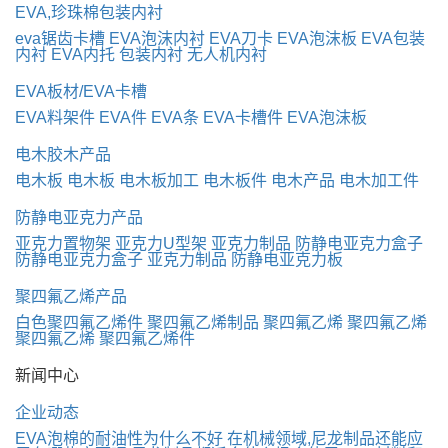
EVA,珍珠棉包装内衬
eva锯齿卡槽
EVA泡沫内衬
EVA刀卡
EVA泡沫板
EVA包装
内衬
EVA内托
包装内衬
无人机内衬
EVA板材/EVA卡槽
EVA料架件
EVA件
EVA条
EVA卡槽件
EVA泡沫板
电木胶木产品
电木板
电木板
电木板加工
电木板件
电木产品
电木加工件
防静电亚克力产品
亚克力置物架
亚克力U型架
亚克力制品
防静电亚克力盒子
防静电亚克力盒子
亚克力制品
防静电亚克力板
聚四氟乙烯产品
白色聚四氟乙烯件
聚四氟乙烯制品
聚四氟乙烯
聚四氟乙烯
聚四氟乙烯
聚四氟乙烯件
新闻中心
企业动态
EVA泡棉的耐油性为什么不好
在机械领域,尼龙制品还能应