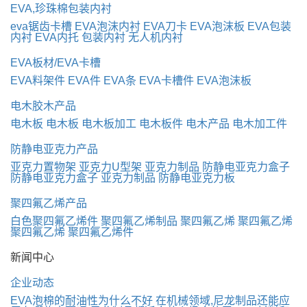
EVA,珍珠棉包装内衬
eva锯齿卡槽
EVA泡沫内衬
EVA刀卡
EVA泡沫板
EVA包装
内衬
EVA内托
包装内衬
无人机内衬
EVA板材/EVA卡槽
EVA料架件
EVA件
EVA条
EVA卡槽件
EVA泡沫板
电木胶木产品
电木板
电木板
电木板加工
电木板件
电木产品
电木加工件
防静电亚克力产品
亚克力置物架
亚克力U型架
亚克力制品
防静电亚克力盒子
防静电亚克力盒子
亚克力制品
防静电亚克力板
聚四氟乙烯产品
白色聚四氟乙烯件
聚四氟乙烯制品
聚四氟乙烯
聚四氟乙烯
聚四氟乙烯
聚四氟乙烯件
新闻中心
企业动态
EVA泡棉的耐油性为什么不好
在机械领域,尼龙制品还能应