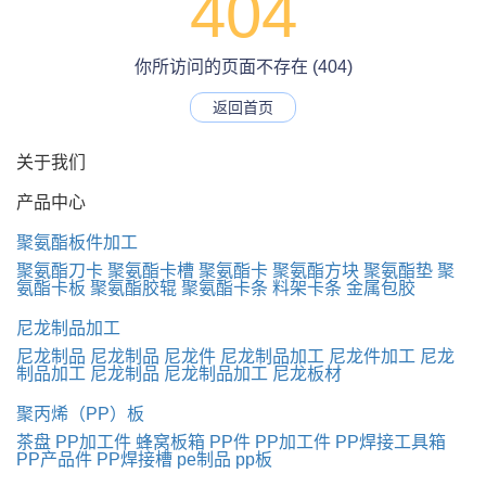
404
你所访问的页面不存在 (404)
返回首页
关于我们
产品中心
聚氨酯板件加工
聚氨酯刀卡
聚氨酯卡槽
聚氨酯卡
聚氨酯方块
聚氨酯垫
聚
氨酯卡板
聚氨酯胶辊
聚氨酯卡条
料架卡条
金属包胶
尼龙制品加工
尼龙制品
尼龙制品
尼龙件
尼龙制品加工
尼龙件加工
尼龙
制品加工
尼龙制品
尼龙制品加工
尼龙板材
聚丙烯（PP）板
茶盘
PP加工件
蜂窝板箱
PP件
PP加工件
PP焊接工具箱
PP产品件
PP焊接槽
pe制品
pp板