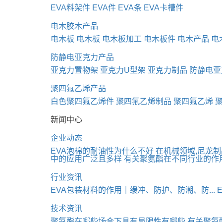
EVA料架件
EVA件
EVA条
EVA卡槽件
电木胶木产品
电木板
电木板
电木板加工
电木板件
电木产品
电
防静电亚克力产品
亚克力置物架
亚克力U型架
亚克力制品
防静电亚
聚四氟乙烯产品
白色聚四氟乙烯件
聚四氟乙烯制品
聚四氟乙烯
新闻中心
企业动态
EVA泡棉的耐油性为什么不好
在机械领域,尼龙
中的应用广泛且多样
有关聚氨酯在不同行业的作
行业资讯
EVA包装材料的作用｜缓冲、防护、防潮、防...
技术资讯
聚氨酯在哪些场合下具有局限性有哪些
有关聚氨