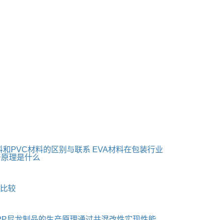
料和PVC材料的区别与联系
EVA材料在包装行业
产原理是什么
何比较
PP尼龙制品的生产原理通过共混改性实现性能...