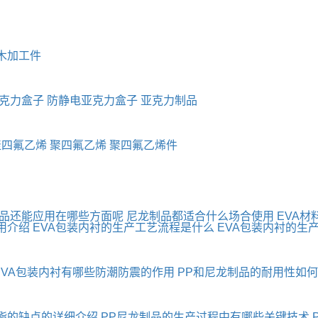
木加工件
克力盒子
防静电亚克力盒子
亚克力制品
聚四氟乙烯
聚四氟乙烯
聚四氟乙烯件
制品还能应用在哪些方面呢
尼龙制品都适合什么场合使用
EVA材
用介绍
EVA包装内衬的生产工艺流程是什么
EVA包装内衬的生
EVA包装内衬有哪些防潮防震的作用
PP和尼龙制品的耐用性如
酯的缺点的详细介绍
PP尼龙制品的生产过程中有哪些关键技术