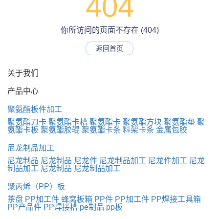
404
你所访问的页面不存在 (404)
返回首页
关于我们
产品中心
聚氨酯板件加工
聚氨酯刀卡
聚氨酯卡槽
聚氨酯卡
聚氨酯方块
聚氨酯垫
聚
氨酯卡板
聚氨酯胶辊
聚氨酯卡条
料架卡条
金属包胶
尼龙制品加工
尼龙制品
尼龙制品
尼龙件
尼龙制品加工
尼龙件加工
尼龙
制品加工
尼龙制品
尼龙制品加工
聚丙烯（PP）板
茶盘
PP加工件
蜂窝板箱
PP件
PP加工件
PP焊接工具箱
PP产品件
PP焊接槽
pe制品
pp板