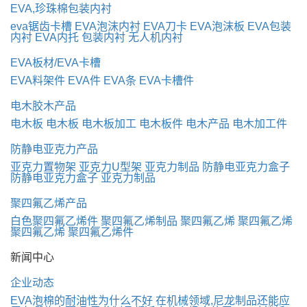
EVA,珍珠棉包装内衬
eva锯齿卡槽
EVA泡沫内衬
EVA刀卡
EVA泡沫板
EVA包装
内衬
EVA内托
包装内衬
无人机内衬
EVA板材/EVA卡槽
EVA料架件
EVA件
EVA条
EVA卡槽件
电木胶木产品
电木板
电木板
电木板加工
电木板件
电木产品
电木加工件
防静电亚克力产品
亚克力置物架
亚克力U型架
亚克力制品
防静电亚克力盒子
防静电亚克力盒子
亚克力制品
聚四氟乙烯产品
白色聚四氟乙烯件
聚四氟乙烯制品
聚四氟乙烯
聚四氟乙烯
聚四氟乙烯
聚四氟乙烯件
新闻中心
企业动态
EVA泡棉的耐油性为什么不好
在机械领域,尼龙制品还能应