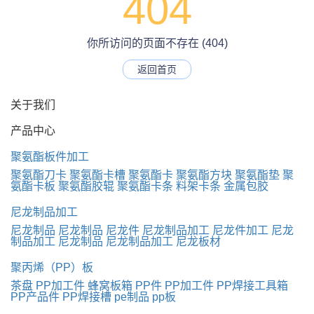
404
你所访问的页面不存在 (404)
返回首页
关于我们
产品中心
聚氨酯板件加工
聚氨酯刀卡
聚氨酯卡槽
聚氨酯卡
聚氨酯方块
聚氨酯垫
聚
氨酯卡板
聚氨酯胶辊
聚氨酯卡条
料架卡条
金属包胶
尼龙制品加工
尼龙制品
尼龙制品
尼龙件
尼龙制品加工
尼龙件加工
尼龙
制品加工
尼龙制品
尼龙制品加工
尼龙板材
聚丙烯（PP）板
茶盘
PP加工件
蜂窝板箱
PP件
PP加工件
PP焊接工具箱
PP产品件
PP焊接槽
pe制品
pp板