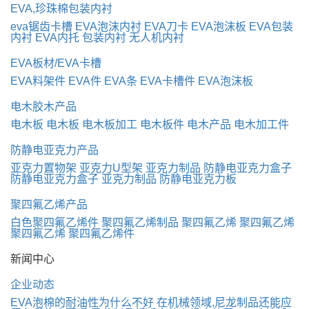
EVA,珍珠棉包装内衬
eva锯齿卡槽
EVA泡沫内衬
EVA刀卡
EVA泡沫板
EVA包装
内衬
EVA内托
包装内衬
无人机内衬
EVA板材/EVA卡槽
EVA料架件
EVA件
EVA条
EVA卡槽件
EVA泡沫板
电木胶木产品
电木板
电木板
电木板加工
电木板件
电木产品
电木加工件
防静电亚克力产品
亚克力置物架
亚克力U型架
亚克力制品
防静电亚克力盒子
防静电亚克力盒子
亚克力制品
防静电亚克力板
聚四氟乙烯产品
白色聚四氟乙烯件
聚四氟乙烯制品
聚四氟乙烯
聚四氟乙烯
聚四氟乙烯
聚四氟乙烯件
新闻中心
企业动态
EVA泡棉的耐油性为什么不好
在机械领域,尼龙制品还能应