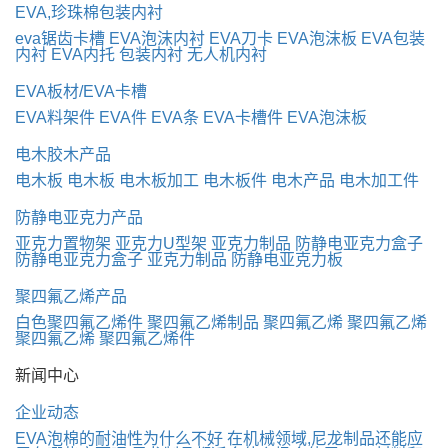
EVA,珍珠棉包装内衬
eva锯齿卡槽
EVA泡沫内衬
EVA刀卡
EVA泡沫板
EVA包装
内衬
EVA内托
包装内衬
无人机内衬
EVA板材/EVA卡槽
EVA料架件
EVA件
EVA条
EVA卡槽件
EVA泡沫板
电木胶木产品
电木板
电木板
电木板加工
电木板件
电木产品
电木加工件
防静电亚克力产品
亚克力置物架
亚克力U型架
亚克力制品
防静电亚克力盒子
防静电亚克力盒子
亚克力制品
防静电亚克力板
聚四氟乙烯产品
白色聚四氟乙烯件
聚四氟乙烯制品
聚四氟乙烯
聚四氟乙烯
聚四氟乙烯
聚四氟乙烯件
新闻中心
企业动态
EVA泡棉的耐油性为什么不好
在机械领域,尼龙制品还能应