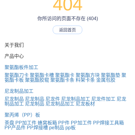
404
你所访问的页面不存在 (404)
返回首页
关于我们
产品中心
聚氨酯板件加工
聚氨酯刀卡
聚氨酯卡槽
聚氨酯卡
聚氨酯方块
聚氨酯垫
聚
氨酯卡板
聚氨酯胶辊
聚氨酯卡条
料架卡条
金属包胶
尼龙制品加工
尼龙制品
尼龙制品
尼龙件
尼龙制品加工
尼龙件加工
尼龙
制品加工
尼龙制品
尼龙制品加工
尼龙板材
聚丙烯（PP）板
茶盘
PP加工件
蜂窝板箱
PP件
PP加工件
PP焊接工具箱
PP产品件
PP焊接槽
pe制品
pp板