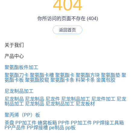
404
你所访问的页面不存在 (404)
返回首页
关于我们
产品中心
聚氨酯板件加工
聚氨酯刀卡
聚氨酯卡槽
聚氨酯卡
聚氨酯方块
聚氨酯垫
聚
氨酯卡板
聚氨酯胶辊
聚氨酯卡条
料架卡条
金属包胶
尼龙制品加工
尼龙制品
尼龙制品
尼龙件
尼龙制品加工
尼龙件加工
尼龙
制品加工
尼龙制品
尼龙制品加工
尼龙板材
聚丙烯（PP）板
茶盘
PP加工件
蜂窝板箱
PP件
PP加工件
PP焊接工具箱
PP产品件
PP焊接槽
pe制品
pp板