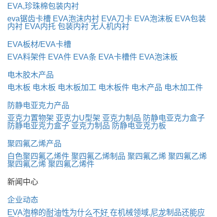
EVA,珍珠棉包装内衬
eva锯齿卡槽
EVA泡沫内衬
EVA刀卡
EVA泡沫板
EVA包装
内衬
EVA内托
包装内衬
无人机内衬
EVA板材/EVA卡槽
EVA料架件
EVA件
EVA条
EVA卡槽件
EVA泡沫板
电木胶木产品
电木板
电木板
电木板加工
电木板件
电木产品
电木加工件
防静电亚克力产品
亚克力置物架
亚克力U型架
亚克力制品
防静电亚克力盒子
防静电亚克力盒子
亚克力制品
防静电亚克力板
聚四氟乙烯产品
白色聚四氟乙烯件
聚四氟乙烯制品
聚四氟乙烯
聚四氟乙烯
聚四氟乙烯
聚四氟乙烯件
新闻中心
企业动态
EVA泡棉的耐油性为什么不好
在机械领域,尼龙制品还能应