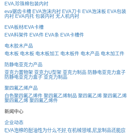
EVA,珍珠棉包装内衬
eva锯齿卡槽
EVA泡沫内衬
EVA刀卡
EVA泡沫板
EVA包装
内衬
EVA内托
包装内衬
无人机内衬
EVA板材/EVA卡槽
EVA料架件
EVA件
EVA条
EVA卡槽件
电木胶木产品
电木板
电木板
电木板加工
电木板件
电木产品
电木加工件
防静电亚克力产品
亚克力置物架
亚克力U型架
亚克力制品
防静电亚克力盒子
防静电亚克力盒子
亚克力制品
聚四氟乙烯产品
白色聚四氟乙烯件
聚四氟乙烯制品
聚四氟乙烯
聚四氟乙烯
聚四氟乙烯
聚四氟乙烯件
新闻中心
企业动态
EVA泡棉的耐油性为什么不好
在机械领域,尼龙制品还能应