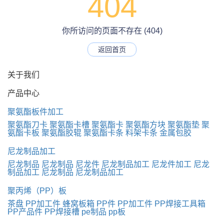
404
你所访问的页面不存在 (404)
返回首页
关于我们
产品中心
聚氨酯板件加工
聚氨酯刀卡
聚氨酯卡槽
聚氨酯卡
聚氨酯方块
聚氨酯垫
聚
氨酯卡板
聚氨酯胶辊
聚氨酯卡条
料架卡条
金属包胶
尼龙制品加工
尼龙制品
尼龙制品
尼龙件
尼龙制品加工
尼龙件加工
尼龙
制品加工
尼龙制品
尼龙制品加工
聚丙烯（PP）板
茶盘
PP加工件
蜂窝板箱
PP件
PP加工件
PP焊接工具箱
PP产品件
PP焊接槽
pe制品
pp板