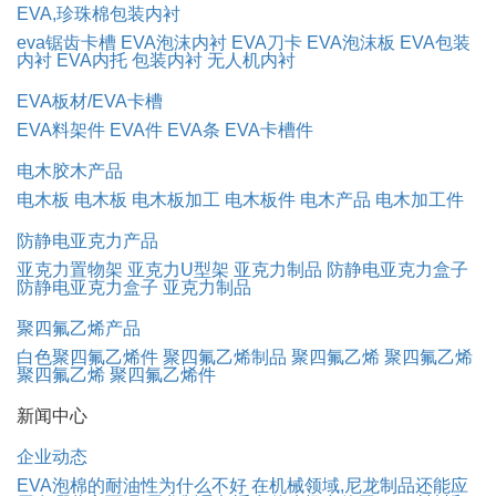
EVA,珍珠棉包装内衬
eva锯齿卡槽
EVA泡沫内衬
EVA刀卡
EVA泡沫板
EVA包装
内衬
EVA内托
包装内衬
无人机内衬
EVA板材/EVA卡槽
EVA料架件
EVA件
EVA条
EVA卡槽件
电木胶木产品
电木板
电木板
电木板加工
电木板件
电木产品
电木加工件
防静电亚克力产品
亚克力置物架
亚克力U型架
亚克力制品
防静电亚克力盒子
防静电亚克力盒子
亚克力制品
聚四氟乙烯产品
白色聚四氟乙烯件
聚四氟乙烯制品
聚四氟乙烯
聚四氟乙烯
聚四氟乙烯
聚四氟乙烯件
新闻中心
企业动态
EVA泡棉的耐油性为什么不好
在机械领域,尼龙制品还能应