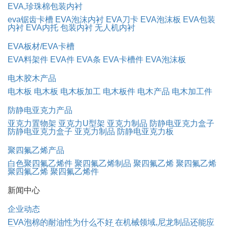
EVA,珍珠棉包装内衬
eva锯齿卡槽
EVA泡沫内衬
EVA刀卡
EVA泡沫板
EVA包装
内衬
EVA内托
包装内衬
无人机内衬
EVA板材/EVA卡槽
EVA料架件
EVA件
EVA条
EVA卡槽件
EVA泡沫板
电木胶木产品
电木板
电木板
电木板加工
电木板件
电木产品
电木加工件
防静电亚克力产品
亚克力置物架
亚克力U型架
亚克力制品
防静电亚克力盒子
防静电亚克力盒子
亚克力制品
防静电亚克力板
聚四氟乙烯产品
白色聚四氟乙烯件
聚四氟乙烯制品
聚四氟乙烯
聚四氟乙烯
聚四氟乙烯
聚四氟乙烯件
新闻中心
企业动态
EVA泡棉的耐油性为什么不好
在机械领域,尼龙制品还能应