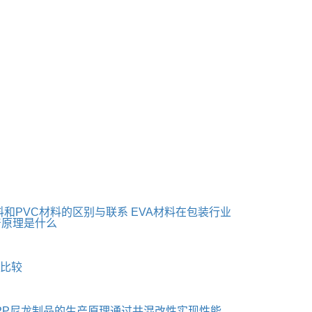
料和PVC材料的区别与联系
EVA材料在包装行业
产原理是什么
何比较
PP尼龙制品的生产原理通过共混改性实现性能...