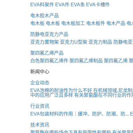
EVA料架件
EVA件
EVA条
EVA卡槽件
电木胶木产品
电木板
电木板
电木板加工
电木板件
电木产品
电
防静电亚克力产品
亚克力置物架
亚克力U型架
亚克力制品
防静电亚
聚四氟乙烯产品
白色聚四氟乙烯件
聚四氟乙烯制品
聚四氟乙烯
新闻中心
企业动态
EVA泡棉的耐油性为什么不好
在机械领域,尼龙
中的应用广泛且多样
有关聚氨酯在不同行业的作
行业资讯
EVA包装材料的作用｜缓冲、防护、防潮、防...
技术资讯
聚氨酯在哪些场合下具有局限性有哪些
有关聚氨