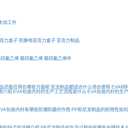
木加工件
克力盒子
防静电亚克力盒子
亚克力制品
聚四氟乙烯
聚四氟乙烯
聚四氟乙烯件
制品还能应用在哪些方面呢
尼龙制品都适合什么场合使用
EVA材
用介绍
EVA包装内衬的生产工艺流程是什么
EVA包装内衬的生
EVA包装内衬有哪些防潮防震的作用
PP和尼龙制品的耐用性如
酯的缺点的详细介绍
PP尼龙制品的生产过程中有哪些关键技术