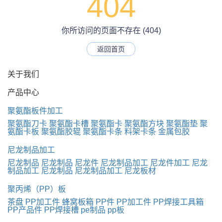
404
你所访问的页面不存在 (404)
返回首页
关于我们
产品中心
聚氨酯板件加工
聚氨酯刀卡
聚氨酯卡槽
聚氨酯卡
聚氨酯方块
聚氨酯垫
聚
氨酯卡板
聚氨酯胶辊
聚氨酯卡条
料架卡条
金属包胶
尼龙制品加工
尼龙制品
尼龙制品
尼龙件
尼龙制品加工
尼龙件加工
尼龙
制品加工
尼龙制品
尼龙制品加工
尼龙板材
聚丙烯（PP）板
茶盘
PP加工件
蜂窝板箱
PP件
PP加工件
PP焊接工具箱
PP产品件
PP焊接槽
pe制品
pp板