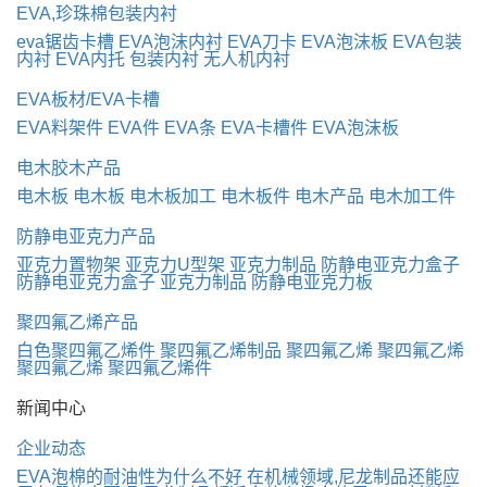
EVA,珍珠棉包装内衬
eva锯齿卡槽
EVA泡沫内衬
EVA刀卡
EVA泡沫板
EVA包装
内衬
EVA内托
包装内衬
无人机内衬
EVA板材/EVA卡槽
EVA料架件
EVA件
EVA条
EVA卡槽件
EVA泡沫板
电木胶木产品
电木板
电木板
电木板加工
电木板件
电木产品
电木加工件
防静电亚克力产品
亚克力置物架
亚克力U型架
亚克力制品
防静电亚克力盒子
防静电亚克力盒子
亚克力制品
防静电亚克力板
聚四氟乙烯产品
白色聚四氟乙烯件
聚四氟乙烯制品
聚四氟乙烯
聚四氟乙烯
聚四氟乙烯
聚四氟乙烯件
新闻中心
企业动态
EVA泡棉的耐油性为什么不好
在机械领域,尼龙制品还能应