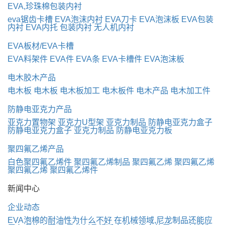
EVA,珍珠棉包装内衬
eva锯齿卡槽
EVA泡沫内衬
EVA刀卡
EVA泡沫板
EVA包装
内衬
EVA内托
包装内衬
无人机内衬
EVA板材/EVA卡槽
EVA料架件
EVA件
EVA条
EVA卡槽件
EVA泡沫板
电木胶木产品
电木板
电木板
电木板加工
电木板件
电木产品
电木加工件
防静电亚克力产品
亚克力置物架
亚克力U型架
亚克力制品
防静电亚克力盒子
防静电亚克力盒子
亚克力制品
防静电亚克力板
聚四氟乙烯产品
白色聚四氟乙烯件
聚四氟乙烯制品
聚四氟乙烯
聚四氟乙烯
聚四氟乙烯
聚四氟乙烯件
新闻中心
企业动态
EVA泡棉的耐油性为什么不好
在机械领域,尼龙制品还能应