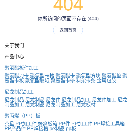
404
你所访问的页面不存在 (404)
返回首页
关于我们
产品中心
聚氨酯板件加工
聚氨酯刀卡
聚氨酯卡槽
聚氨酯卡
聚氨酯方块
聚氨酯垫
聚
氨酯卡板
聚氨酯胶辊
聚氨酯卡条
料架卡条
金属包胶
尼龙制品加工
尼龙制品
尼龙制品
尼龙件
尼龙制品加工
尼龙件加工
尼龙
制品加工
尼龙制品
尼龙制品加工
尼龙板材
聚丙烯（PP）板
茶盘
PP加工件
蜂窝板箱
PP件
PP加工件
PP焊接工具箱
PP产品件
PP焊接槽
pe制品
pp板